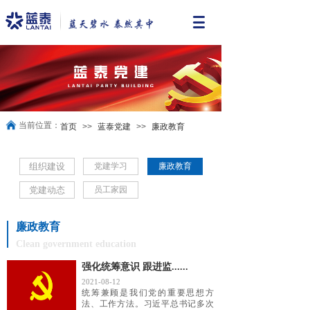
当前位置：
首页
>>
蓝泰党建
>>
廉政教育
组织建设
党建学习
廉政教育
党建动态
员工家园
廉政教育
Clean government education
强化统筹意识 跟进监......
2021-08-12
统筹兼顾是我们党的重要思想方
法、工作方法。习近平总书记多次