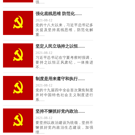
强......
强化底线思维 防范化......
2021-08-12
党的十八大以来，习近平总书记多
次提及坚持底线思维，防范化解
重......
坚定人民立场持之以恒......
2021-08-12
习近平总书记在宁夏考察时强调，
要持之以恒正风肃纪，一体推进
不......
制度是用来遵守和执行......
2021-08-12
党的十九届四中全会首次聚焦制度
并对中国特色社会主义制度进行
系......
坚持不懈抓好党内政治......
2021-08-12
要坚持以政治建设为统领，坚持不
懈抓好党内政治生态建设，加强
理......