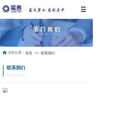
当前位置：
首页
>>
联系我们
联系我们
Contact Us