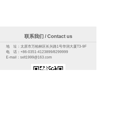
联系我们 / Contact us
地 址：太原市万柏林区长兴路1号华润大厦T3-9F
电 话：+86-0351-4123899/8299999
E-mail：sxlt1999@163.com
扫码关注公众号
友情链接：
太原物业管理
清洗清洁
安保服务
园林绿化
蓝泰集团
Copyright © 1999 - 2021 All Rights Reserved.
蓝泰集团 版权所有